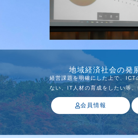
研究会
介護ソリューション研究会、WE
地域経済社会の発
っています
経営課題を明確にした上で、IC
ない、IT⼈材の育成をしたい等
会員情報