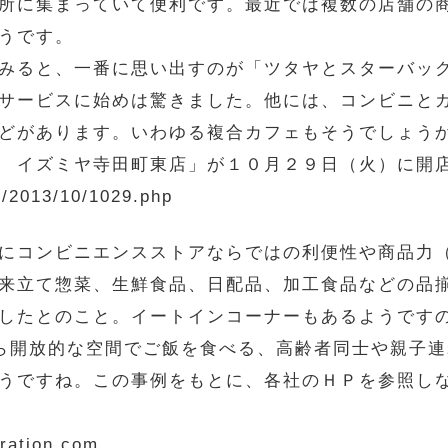
所に集まっていて便利です。最近では複数の店舗の
うです。
みると、一番に思い出すのが「ツタヤとスターバッ
サービスに始めは驚きました。他には、コンビニと
どがあります。いわゆる複合カフェもそうでしょう
 イズミヤ寺田町東店」が１０月２９日（火）に開
/2013/10/1029.php
にコンビニエンスストアならではの利便性や商品力
来立て惣菜、生鮮食品、日配品、加工食品などの品
したとのこと。イートインコーナーもあるようです
ながら開放的な空間でご飯を食べる、高齢者同士や親子
うですね。この事例をもとに、各社のＨＰを参照し
ration.com