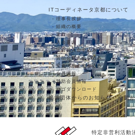
ITコーディネータ京都について
理事長挨拶
組織の概要
定款
入会案内
正会員入会申込み
賛助会員入会申込み
変更・退会申し込み
会員情報
賛助会員情報
ロゴダウンロード
提携団体からのお知らせ
会員
特定非営利活動