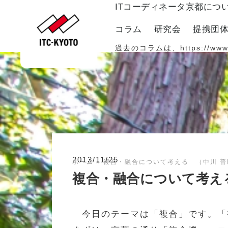
ITコーディネータ京都につ
コラム
研究会
提携団
過去のコラムは、
https://www
2013/11/25
ホーム
»
複合・融合について考える （中川 普
複合・融合について考え
今日のテーマは「複合」です。「