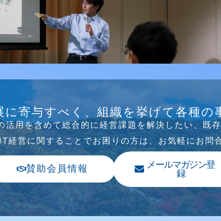
B/SNS研究会を行
展に寄与すべく、組織を挙げて各種の
Tの活⽤を含めて総合的に経営課題を解決したい、既
、IT経営に関することでお困りの⽅は、お気軽にお問
メールマガジン登
賛助会員情報
録