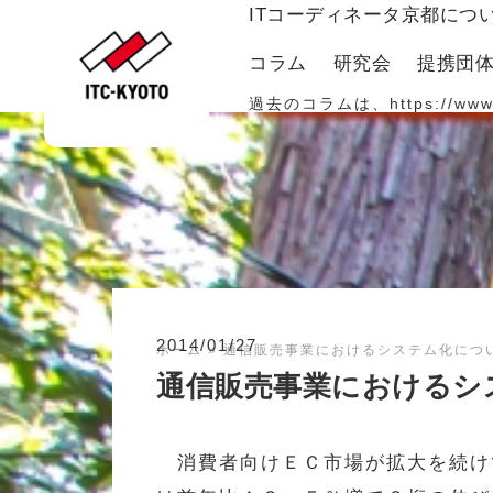
ITコーディネータ京都につ
コラム
研究会
提携団
過去のコラムは、
https://www
2014/01/27
ホーム
»
通信販売事業におけるシステム化につ
通信販売事業におけるシ
消費者向けＥＣ市場が拡大を続け