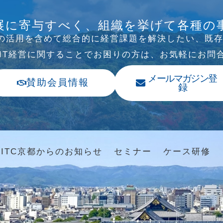
B/SNS研究会を行
展に寄与すべく、組織を挙げて各種の
Tの活⽤を含めて総合的に経営課題を解決したい、既
、IT経営に関することでお困りの⽅は、お気軽にお問
メールマガジン登
賛助会員情報
録
ITC京都からのお知らせ
セミナー
ケース研修