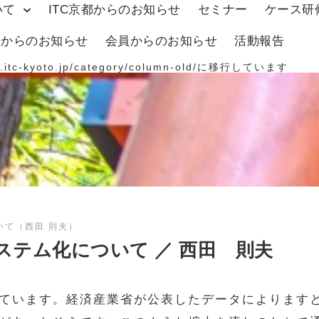
いて
ITC京都からのお知らせ
セミナー
ケース研
体からのお知らせ
会員からのお知らせ
活動報告
.itc-kyoto.jp/category/column-old/
に移行しています
いて（西田 則夫）
ステム化について ／ 西田 則夫
ています。経済産業省が公表したデータによります