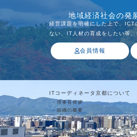
介護ソリューション研究会、WE
地域経済社会の発
っています
経営課題を明確にした上で、IC
ない、IT⼈材の育成をしたい等
会員情報
ITコーディネータ京都について
理事長挨拶
組織の概要
定款
入会案内
正会員入会申込み