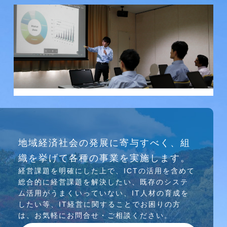
研究会
地域経済社会の発展に寄与すべく、組
介護ソリューション研究会、WEB/SNS研究会を
織を挙げて各種の事業を実施します。
行っています
経営課題を明確にした上で、ICTの活⽤を含めて
総合的に経営課題を解決したい、既存のシステ
ム活⽤がうまくいっていない、IT⼈材の育成を
したい等、IT経営に関することでお困りの⽅
は、お気軽にお問合せ・ご相談ください。