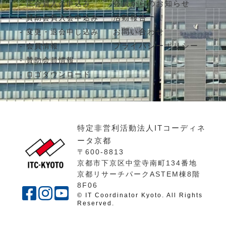
会員からのお知らせ
正会員入会申込み
活動報告
賛助会員入会申込み
お問い合わせ
変更・退会申し込み
プライバシーポリシー
会員情報
賛助会員情報
ロゴダウンロード
特定非営利活動法人ITコーディネ
ータ京都
〒600-8813
京都市下京区中堂寺南町134番地
京都リサーチパークASTEM棟8階
8F06
© IT Coordinator Kyoto. All Rights
Reserved.