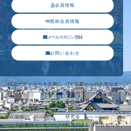
会員情報
賛助会員情報
メールマガジン登録
お問い合わせ
ITコーディネータ京都に
ITC京都からのお知らせ
ついて
セミナー
ケース研修
理事長挨拶
コラム
組織の概要
研究会
定款
提携団体からのお知らせ
入会案内