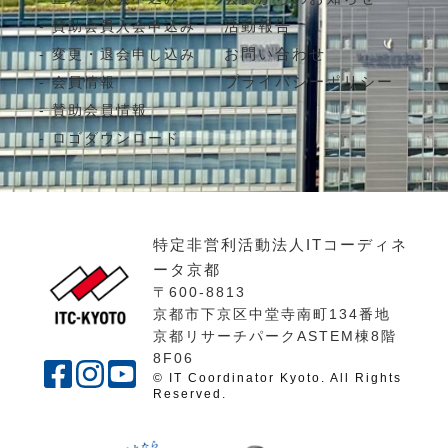
活動報告
賛助会員入会申込み
お問い合わせ
変更・退会申し込み
プライバシーポリシー
会員情報
賛助会員情報
ロゴダウンロード
特定非営利活動法人ITコーディネ
ータ京都
〒600-8813
京都市下京区中堂寺南町134番地
京都リサーチパークASTEM棟8階
8F06
© IT Coordinator Kyoto. All Rights
Reserved.