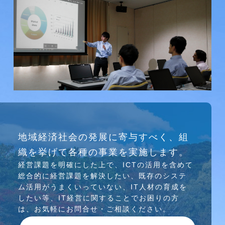
研究会
地域経済社会の発展に寄与すべく、組
介護ソリューション研究会、WEB/SNS研究会を
織を挙げて各種の事業を実施します。
行っています
経営課題を明確にした上で、ICTの活⽤を含めて
総合的に経営課題を解決したい、既存のシステ
ム活⽤がうまくいっていない、IT⼈材の育成を
したい等、IT経営に関することでお困りの⽅
は、お気軽にお問合せ・ご相談ください。