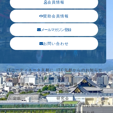
会員情報
賛助会員情報
メールマガジン登録
お問い合わせ
ITコーディネータ京都に
ITC京都からのお知らせ
ついて
セミナー
ケース研修
理事長挨拶
コラム
組織の概要
研究会
定款
提携団体からのお知らせ
入会案内
会員からのお知らせ
正会員入会申込み