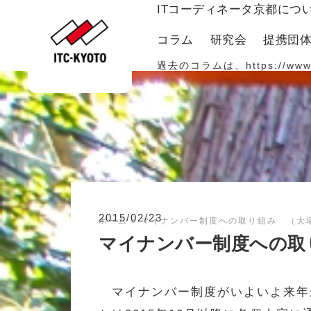
ITコーディネータ京都につ
コラム
研究会
提携団
過去のコラムは、
https://www
2015/02/23
ホーム
»
マイナンバー制度への取り組み （大塚
マイナンバー制度への取
マイナンバー制度がいよいよ来年