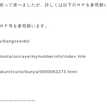
絞って述べましたが、詳しくは以下のＨＰを参照願
ＨＰ等を参照願います。
u/bangoseido/
onota/osirase/mynumberinfo/index.htm
akunitsuite/bunya/0000063273.html
————————