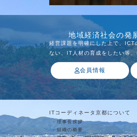
研究会
介護ソリューション研究会、WE
地域経済社会の発
っています
経営課題を明確にした上で、IC
ない、IT⼈材の育成をしたい等
会員情報
ITコーディネータ京都について
理事長挨拶
組織の概要