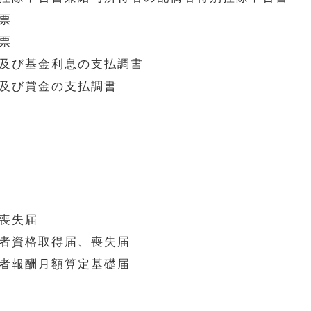
票
票
及び基金利息の支払調書
及び賞金の支払調書
喪失届
者資格取得届、喪失届
者報酬月額算定基礎届