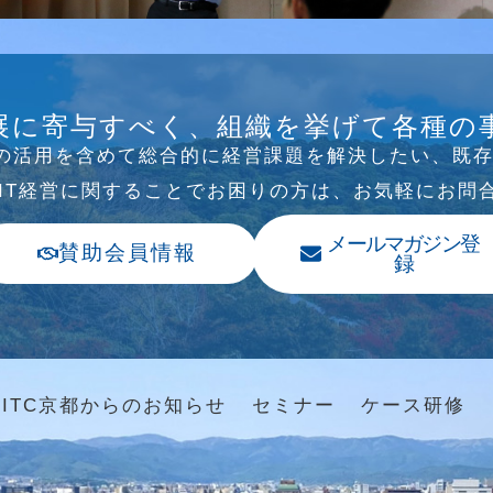
B/SNS研究会を行
展に寄与すべく、組織を挙げて各種の
Tの活⽤を含めて総合的に経営課題を解決したい、既
、IT経営に関することでお困りの⽅は、お気軽にお問
メールマガジン登
賛助会員情報
録
ITC京都からのお知らせ
セミナー
ケース研修