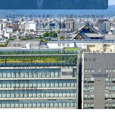
ITコーディネータ京都に
ITC京都からのお知らせ
ついて
セミナー
ケース研修
理事長挨拶
コラム
組織の概要
研究会
定款
提携団体からのお知らせ
入会案内
会員からのお知らせ
正会員入会申込み
活動報告
賛助会員入会申込み
お問い合わせ
変更・退会申し込み
プライバシーポリシー
会員情報
賛助会員情報
ロゴダウンロード