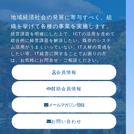
研究会
地域経済社会の発展に寄与すべく、組
介護ソリューション研究会、WEB/SNS研究会を
織を挙げて各種の事業を実施します。
行っています
経営課題を明確にした上で、ICTの活⽤を含めて
総合的に経営課題を解決したい、既存のシステ
ム活⽤がうまくいっていない、IT⼈材の育成を
したい等、IT経営に関することでお困りの⽅
は、お気軽にお問合せ・ご相談ください。
会員情報
賛助会員情報
メールマガジン登録
お問い合わせ