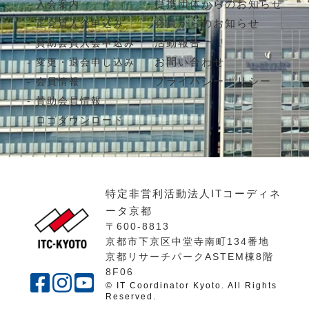
提携団体からのお知らせ
入会案内
会員からのお知らせ
正会員入会申込み
活動報告
賛助会員入会申込み
お問い合わせ
変更・退会申し込み
プライバシーポリシー
会員情報
賛助会員情報
ロゴダウンロード
特定非営利活動法人ITコーディネ
ータ京都
〒600-8813
京都市下京区中堂寺南町134番地
京都リサーチパークASTEM棟8階
8F06
© IT Coordinator Kyoto. All Rights
Reserved.