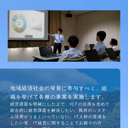
研究会
地域経済社会の発展に寄与すべく、組
介護ソリューション研究会、WEB/SNS研究会を
織を挙げて各種の事業を実施します。
行っています
経営課題を明確にした上で、ICTの活⽤を含めて
総合的に経営課題を解決したい、既存のシステ
ム活⽤がうまくいっていない、IT⼈材の育成を
したい等、IT経営に関することでお困りの⽅