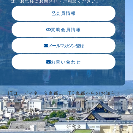
は、お気軽にお問合せ・ご相談ください。
会員情報
賛助会員情報
メールマガジン登録
お問い合わせ
ITコーディネータ京都に
ITC京都からのお知らせ
ついて
セミナー
ケース研修
理事長挨拶
コラム
組織の概要
研究会
定款