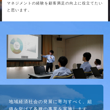
マネジメントの経験を顧客満足の向上に役立てたい
と思います。
研究会
地域経済社会の発展に寄与すべく、組
介護ソリューション研究会、WEB/SNS研究会を
織を挙げて各種の事業を実施します。
行っています