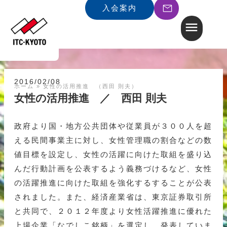
入会案内
2016/02/08
ホーム
»
女性の活用推進 （西田 則夫）
女性の活用推進 ／ 西田 則夫
政府より国・地方公共団体や従業員が３００人を超
える民間事業主に対し、女性管理職の割合などの数
値目標を設定し、女性の活躍に向けた取組を盛り込
んだ行動計画を公表するよう義務づけるなど、女性
の活躍推進に向けた取組を強化するすることが公表
されました。また、経済産業省は、東京証券取引所
と共同で、２０１２年度より女性活躍推進に優れた
上場企業「なでしこ銘柄」を選定し、発表していま