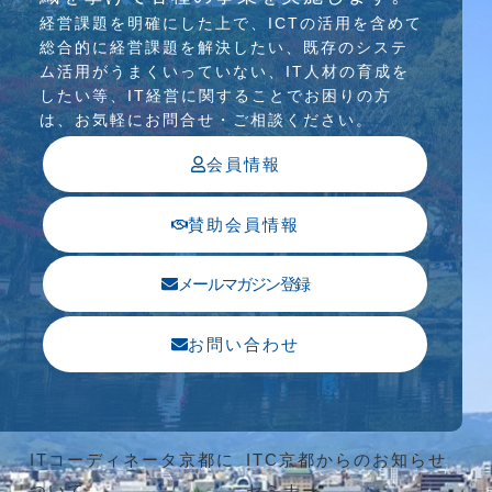
経営課題を明確にした上で、ICTの活⽤を含めて
総合的に経営課題を解決したい、既存のシステ
ム活⽤がうまくいっていない、IT⼈材の育成を
したい等、IT経営に関することでお困りの⽅
は、お気軽にお問合せ・ご相談ください。
会員情報
賛助会員情報
メールマガジン登録
お問い合わせ
ITコーディネータ京都に
ITC京都からのお知らせ
ついて
セミナー