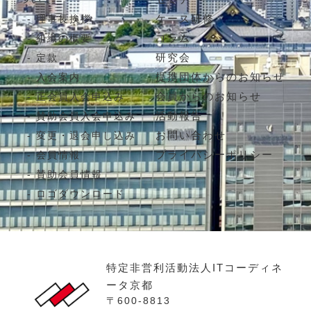
ケース研修
理事長挨拶
コラム
組織の概要
研究会
定款
提携団体からのお知らせ
入会案内
会員からのお知らせ
正会員入会申込み
活動報告
賛助会員入会申込み
お問い合わせ
変更・退会申し込み
プライバシーポリシー
会員情報
賛助会員情報
ロゴダウンロード
特定非営利活動法人ITコーディネ
ータ京都
〒600-8813