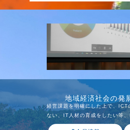
研究会
介護ソリューション研究会、WE
地域経済社会の発
っています
経営課題を明確にした上で、IC
ない、IT⼈材の育成をしたい等