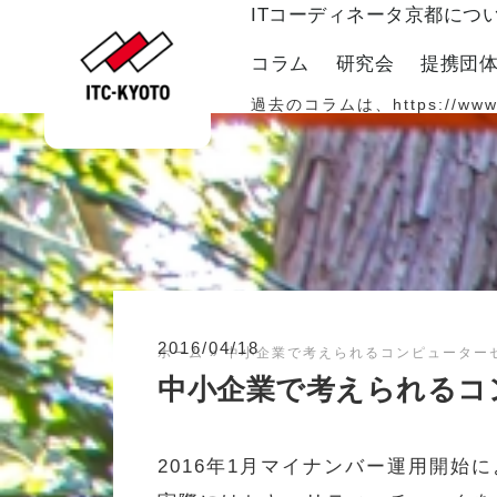
ITコーディネータ京都につ
コラム
研究会
提携団
過去のコラムは、
https://www
2016/04/18
ホーム
»
中小企業で考えられるコンピューターセ
中小企業で考えられるコ
2016年1月マイナンバー運用開