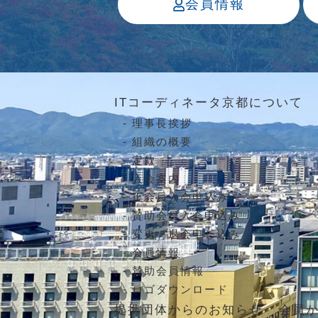
会員情報
ITコーディネータ京都について
理事長挨拶
組織の概要
定款
入会案内
正会員入会申込み
賛助会員入会申込み
変更・退会申し込み
会員情報
賛助会員情報
ロゴダウンロード
提携団体からのお知らせ
会員