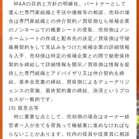
M&Aの目的と方針の明確化、パートナーとして
選んだ専門家組織と手法や価格等の相談、売却の場
合は専門家組織との仲介契約／買収側なら候補企業
のノンネームでの概要シートの受取、売却側はノン
ネームシートの作成と配布先の決定／買収側は守秘
義務契約をして見込みをつけた候補企業の詳細情報
を入手、売却側は特定の候補企業との間で秘密保持
契約を締結して詳細情報を開示／買収側は情報を提
供した専門組織とアドバイザリ又は仲介契約を締
結、基本合意書の締結、買収側によるデューデリジ
ェンスの実施、最終契約書の締結、決済というプロ
セスが一般的です。
(3) 留意点等
特に重要な点として、売却側の場合はオーナー経
営者一人が全てを背負って極秘裏に進めなければな
らないことがあります。社内の役員や従業員に相談