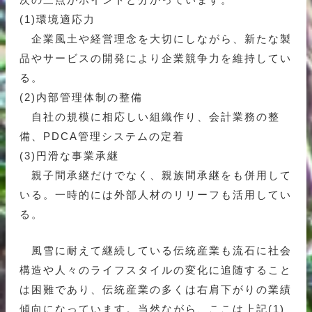
(1)環境適応力
企業風土や経営理念を大切にしながら、新たな製
品やサービスの開発により企業競争力を維持してい
る。
(2)内部管理体制の整備
自社の規模に相応しい組織作り、会計業務の整
備、PDCA管理システムの定着
(3)円滑な事業承継
親子間承継だけでなく、親族間承継をも併用して
いる。一時的には外部人材のリリーフも活用してい
る。
風雪に耐えて継続している伝統産業も流石に社会
構造や人々のライフスタイルの変化に追随すること
は困難であり、伝統産業の多くは右肩下がりの業績
傾向になっています。当然ながら、ここは上記(1)