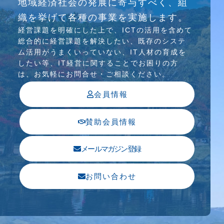
地域経済社会の発展に寄与すべく、組
介護ソリューション研究会、WEB/SNS研究会を
織を挙げて各種の事業を実施します。
行っています
経営課題を明確にした上で、ICTの活⽤を含めて
総合的に経営課題を解決したい、既存のシステ
ム活⽤がうまくいっていない、IT⼈材の育成を
したい等、IT経営に関することでお困りの⽅
は、お気軽にお問合せ・ご相談ください。
会員情報
賛助会員情報
メールマガジン登録
お問い合わせ