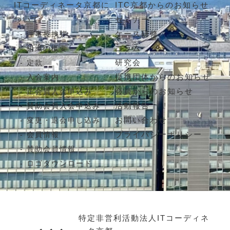
ITコーディネータ京都に
ITC京都からのお知らせ
ついて
セミナー
ケース研修
理事長挨拶
コラム
組織の概要
研究会
定款
提携団体からのお知らせ
入会案内
会員からのお知らせ
正会員入会申込み
活動報告
賛助会員入会申込み
お問い合わせ
変更・退会申し込み
プライバシーポリシー
会員情報
賛助会員情報
ロゴダウンロード
特定非営利活動法人ITコーディネ