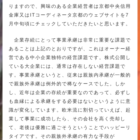
りますので、興味のある企業経営者は京都中央信用
金庫又はITコーディネータ京都のウェブサイトを7
月中旬頃にチェックしていただきたいと思います。
企業存続にとって事業承継は非常に重要な課題で
あることは上記のとおりですが、これはオーナー経
営である中小企業独特の経営課題です。株式公開し
ている大企業には、通常は存在しない経営課題で
す。事業承継というと、従来は親族内承継が一般的
で親族外承継は例外的で稀なケースでした。しか
し、近年は企業の存続が重要なのであって、必ずし
も血縁による承継をする必要はないというように意
識が変化しています。欧米流に割切っていえば、起
業して事業に成功したら、その会社を高く売却し
て、老後は優雅に過ごそうということでハッピーリ
タイアです。その親族外承継の有力な手段が