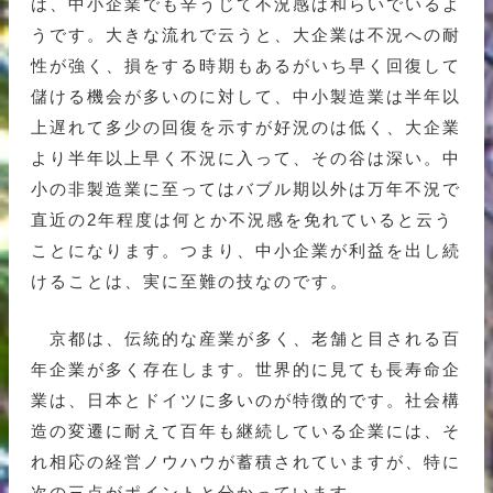
は、中小企業でも辛うじて不況感は和らいでいるよ
うです。大きな流れで云うと、大企業は不況への耐
性が強く、損をする時期もあるがいち早く回復して
儲ける機会が多いのに対して、中小製造業は半年以
上遅れて多少の回復を示すが好況のは低く、大企業
より半年以上早く不況に入って、その谷は深い。中
小の非製造業に至ってはバブル期以外は万年不況で
直近の2年程度は何とか不況感を免れていると云う
ことになります。つまり、中小企業が利益を出し続
けることは、実に至難の技なのです。
京都は、伝統的な産業が多く、老舗と目される百
年企業が多く存在します。世界的に見ても長寿命企
業は、日本とドイツに多いのが特徴的です。社会構
造の変遷に耐えて百年も継続している企業には、そ
れ相応の経営ノウハウが蓄積されていますが、特に
次の三点がポイントと分かっています。