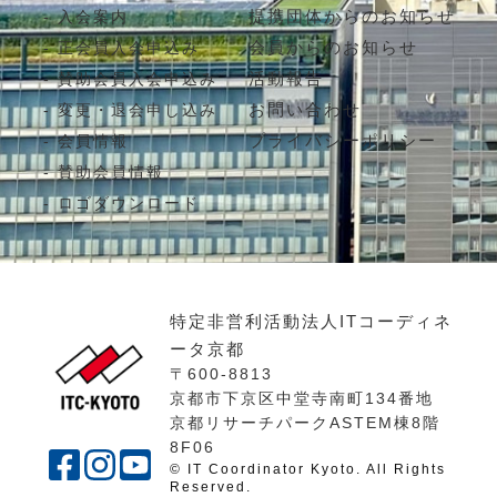
提携団体からのお知らせ
入会案内
会員からのお知らせ
正会員入会申込み
活動報告
賛助会員入会申込み
お問い合わせ
変更・退会申し込み
プライバシーポリシー
会員情報
賛助会員情報
ロゴダウンロード
特定非営利活動法人ITコーディネ
ータ京都
〒600-8813
京都市下京区中堂寺南町134番地
京都リサーチパークASTEM棟8階
8F06
© IT Coordinator Kyoto. All Rights
Reserved.