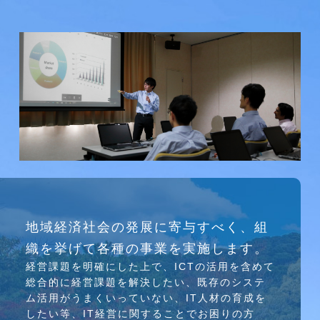
研究会
地域経済社会の発展に寄与すべく、組
介護ソリューション研究会、WEB/SNS研究会を
織を挙げて各種の事業を実施します。
行っています
経営課題を明確にした上で、ICTの活⽤を含めて
総合的に経営課題を解決したい、既存のシステ
ム活⽤がうまくいっていない、IT⼈材の育成を
したい等、IT経営に関することでお困りの⽅