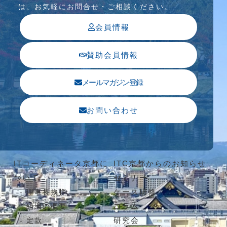
は、お気軽にお問合せ・ご相談ください。
会員情報
賛助会員情報
メールマガジン登録
お問い合わせ
ITコーディネータ京都に
ITC京都からのお知らせ
ついて
セミナー
ケース研修
理事長挨拶
コラム
組織の概要
研究会
定款