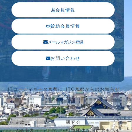
会員情報
賛助会員情報
メールマガジン登録
お問い合わせ
ITコーディネータ京都に
ITC京都からのお知らせ
ついて
セミナー
ケース研修
理事長挨拶
コラム
組織の概要
研究会
定款
提携団体からのお知らせ
入会案内