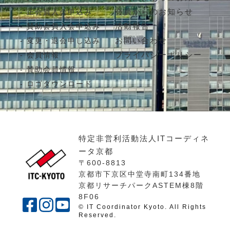
会員からのお知らせ
正会員入会申込み
活動報告
賛助会員入会申込み
お問い合わせ
変更・退会申し込み
プライバシーポリシー
会員情報
賛助会員情報
ロゴダウンロード
特定非営利活動法人ITコーディネ
ータ京都
〒600-8813
京都市下京区中堂寺南町134番地
京都リサーチパークASTEM棟8階
8F06
© IT Coordinator Kyoto. All Rights
Reserved.