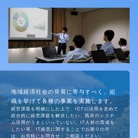
研究会
地域経済社会の発展に寄与すべく、組
介護ソリューション研究会、WEB/SNS研究会を
織を挙げて各種の事業を実施します。
行っています
経営課題を明確にした上で、ICTの活⽤を含めて
総合的に経営課題を解決したい、既存のシステ
ム活⽤がうまくいっていない、IT⼈材の育成を
したい等、IT経営に関することでお困りの⽅
は、お気軽にお問合せ・ご相談ください。