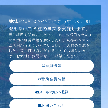
研究会
地域経済社会の発展に寄与すべく、組
介護ソリューション研究会、WEB/SNS研究会を
織を挙げて各種の事業を実施します。
行っています
経営課題を明確にした上で、ICTの活⽤を含めて
総合的に経営課題を解決したい、既存のシステ
ム活⽤がうまくいっていない、IT⼈材の育成を
したい等、IT経営に関することでお困りの⽅
は、お気軽にお問合せ・ご相談ください。
会員情報
賛助会員情報
メールマガジン登録
お問い合わせ