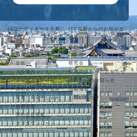
ITコーディネータ京都に
ITC京都からのお知らせ
ついて
セミナー
ケース研修
理事長挨拶
コラム
組織の概要
研究会
定款
提携団体からのお知らせ
入会案内
会員からのお知らせ
正会員入会申込み
活動報告
賛助会員入会申込み
お問い合わせ
変更・退会申し込み
プライバシーポリシー
会員情報
賛助会員情報
ロゴダウンロード