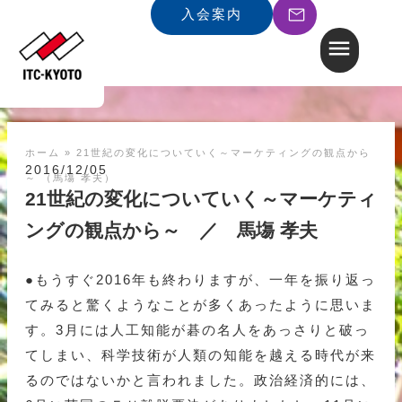
入会案内
ホーム
»
21世紀の変化についていく～マーケティングの観点から
2016/12/05
～ （馬塲 孝夫）
21世紀の変化についていく～マーケティ
ングの観点から～ ／ 馬塲 孝夫
●もうすぐ2016年も終わりますが、一年を振り返っ
てみると驚くようなことが多くあったように思いま
す。3月には人工知能が碁の名人をあっさりと破っ
てしまい、科学技術が人類の知能を越える時代が来
るのではないかと言われました。政治経済的には、