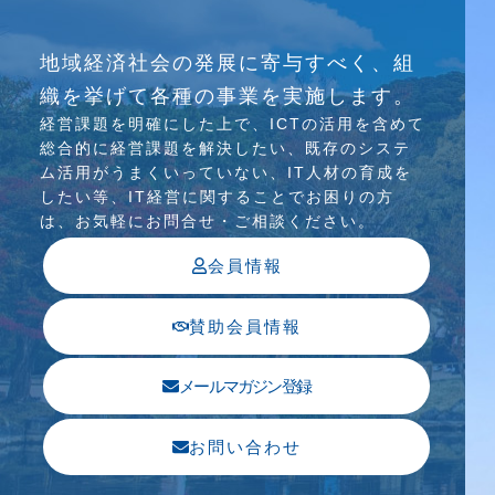
研究会
地域経済社会の発展に寄与すべく、組
介護ソリューション研究会、WEB/SNS研究会を
織を挙げて各種の事業を実施します。
行っています
経営課題を明確にした上で、ICTの活⽤を含めて
総合的に経営課題を解決したい、既存のシステ
ム活⽤がうまくいっていない、IT⼈材の育成を
したい等、IT経営に関することでお困りの⽅
は、お気軽にお問合せ・ご相談ください。
会員情報
賛助会員情報
メールマガジン登録
お問い合わせ