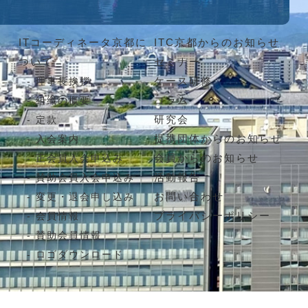
ITコーディネータ京都に
ITC京都からのお知らせ
ついて
セミナー
ケース研修
理事長挨拶
コラム
組織の概要
研究会
定款
提携団体からのお知らせ
入会案内
会員からのお知らせ
正会員入会申込み
活動報告
賛助会員入会申込み
お問い合わせ
変更・退会申し込み
プライバシーポリシー
会員情報
賛助会員情報
ロゴダウンロード