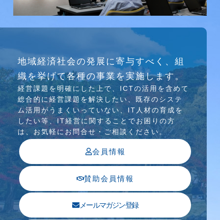
研究会
地域経済社会の発展に寄与すべく、組
介護ソリューション研究会、WEB/SNS研究会を
織を挙げて各種の事業を実施します。
行っています
経営課題を明確にした上で、ICTの活⽤を含めて
総合的に経営課題を解決したい、既存のシステ
ム活⽤がうまくいっていない、IT⼈材の育成を
したい等、IT経営に関することでお困りの⽅
は、お気軽にお問合せ・ご相談ください。
会員情報
賛助会員情報
メールマガジン登録