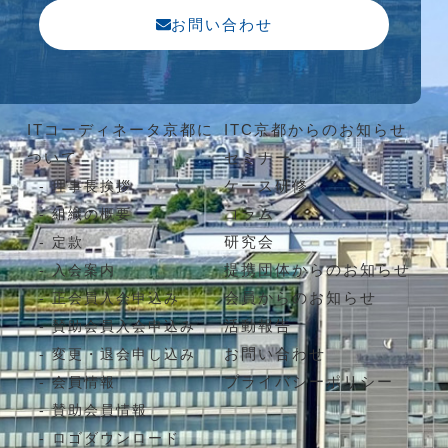
お問い合わせ
ITコーディネータ京都に
ITC京都からのお知らせ
ついて
セミナー
ケース研修
理事長挨拶
コラム
組織の概要
研究会
定款
提携団体からのお知らせ
入会案内
会員からのお知らせ
正会員入会申込み
活動報告
賛助会員入会申込み
お問い合わせ
変更・退会申し込み
プライバシーポリシー
会員情報
賛助会員情報
ロゴダウンロード