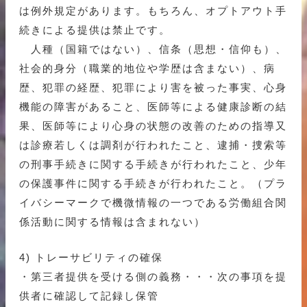
は例外規定があります。もちろん、オプトアウト手
続きによる提供は禁止です。
人種（国籍ではない）、信条（思想・信仰も）、
社会的身分（職業的地位や学歴は含まない）、病
歴、犯罪の経歴、犯罪により害を被った事実、心身
機能の障害があること、医師等による健康診断の結
果、医師等により心身の状態の改善のための指導又
は診療若しくは調剤が行われたこと、逮捕・捜索等
の刑事手続きに関する手続きが行われたこと、少年
の保護事件に関する手続きが行われたこと。（プラ
イバシーマークで機微情報の一つである労働組合関
係活動に関する情報は含まれない）
4) トレーサビリティの確保
・第三者提供を受ける側の義務・・・次の事項を提
供者に確認して記録し保管