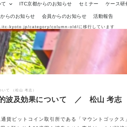
いて
ITC京都からのお知らせ
セミナー
ケース研
体からのお知らせ
会員からのお知らせ
活動報告
.itc-kyoto.jp/category/column-old/
に移行しています
いて （松山 考志）
的波及効果について ／ 松山 考志
想通貨ビットコイン取引所である「マウントゴックス」