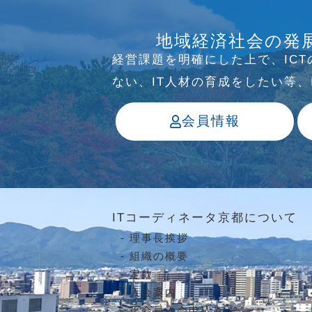
介護ソリューション研究会、WE
地域経済社会の発
っています
経営課題を明確にした上で、IC
ない、IT⼈材の育成をしたい等
会員情報
ITコーディネータ京都について
理事長挨拶
組織の概要
定款
入会案内
正会員入会申込み