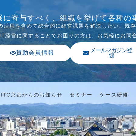
B/SNS研究会を行
展に寄与すべく、組織を挙げて各種の
Tの活⽤を含めて総合的に経営課題を解決したい、既
、IT経営に関することでお困りの⽅は、お気軽にお問
メールマガジン登
賛助会員情報
録
ITC京都からのお知らせ
セミナー
ケース研修