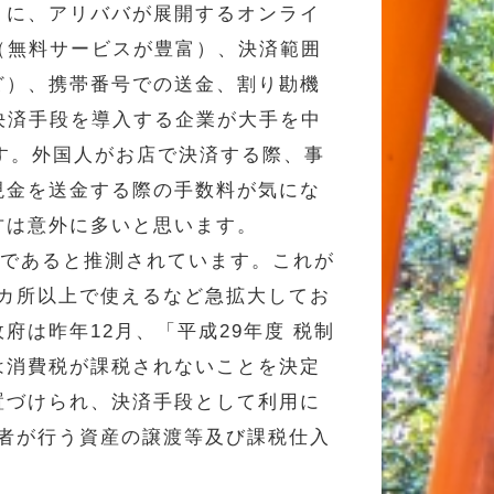
りに、アリババが展開するオンライ
い（無料サービスが豊富）、決済範囲
ど）、携帯番号での送金、割り勘機
の決済手段を導入する企業が大手を中
す。外国人がお店で決済する際、事
現金を送金する際の手数料が気にな
方は意外に多いと思います。
どであると推測されています。これが
万カ所以上で使えるなど急拡大してお
は昨年12月、「平成29年度 税制
は消費税が課税されないことを決定
置づけられ、決済手段として利用に
業者が行う資産の譲渡等及び課税仕入