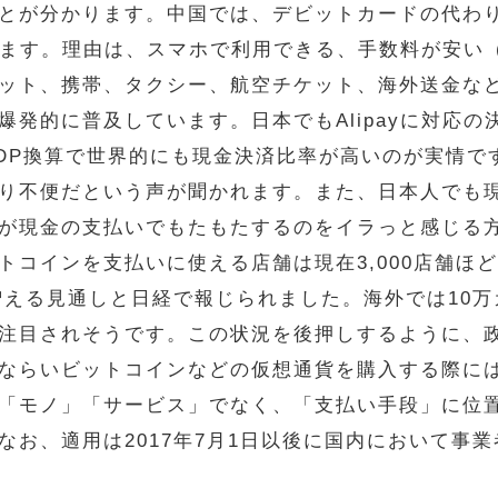
とが分かります。中国では、デビットカードの代わ
しています。理由は、スマホで利用できる、手数料が安
ット、携帯、タクシー、航空チケット、海外送金な
爆発的に普及しています。日本でもAlipayに対応
DP換算で世界的にも現金決済比率が高いのが実情で
り不便だという声が聞かれます。また、日本人でも
が現金の支払いでもたもたするのをイラっと感じる
コインを支払いに使える店舗は現在3,000店舗ほ
で増える見通しと日経で報じられました。海外では10
注目されそうです。この状況を後押しするように、政府
ならいビットコインなどの仮想通貨を購入する際に
「モノ」「サービス」でなく、「支払い手段」に位
なお、適用は2017年7月1日以後に国内において事