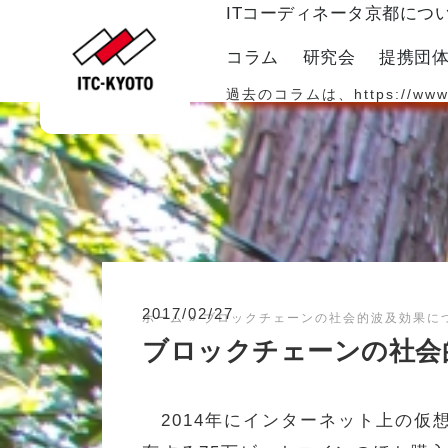
ITコーディネータ京都につ
コラム
研究会
提携団
過去のコラムは、
https://www
2017/02/27
ホーム
»
ブロックチェーンの社会的波及効果につ
ブロックチェーンの社会
2014年にインターネット上の仮