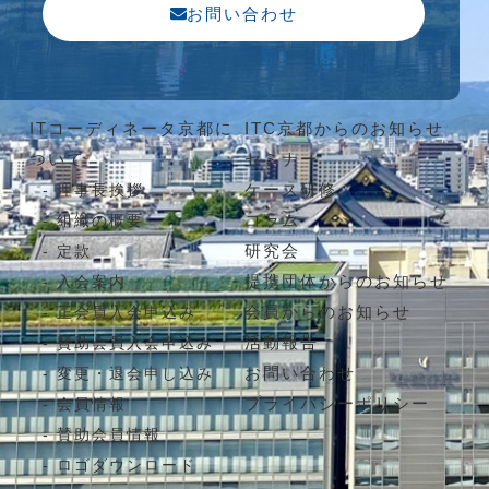
お問い合わせ
ITコーディネータ京都に
ITC京都からのお知らせ
ついて
セミナー
ケース研修
理事長挨拶
コラム
組織の概要
研究会
定款
提携団体からのお知らせ
入会案内
会員からのお知らせ
正会員入会申込み
活動報告
賛助会員入会申込み
お問い合わせ
変更・退会申し込み
プライバシーポリシー
会員情報
賛助会員情報
ロゴダウンロード