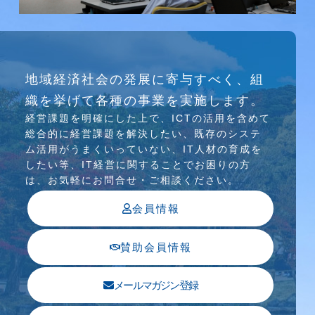
研究会
地域経済社会の発展に寄与すべく、組
介護ソリューション研究会、WEB/SNS研究会を
織を挙げて各種の事業を実施します。
行っています
経営課題を明確にした上で、ICTの活⽤を含めて
総合的に経営課題を解決したい、既存のシステ
ム活⽤がうまくいっていない、IT⼈材の育成を
したい等、IT経営に関することでお困りの⽅
は、お気軽にお問合せ・ご相談ください。
会員情報
賛助会員情報
メールマガジン登録