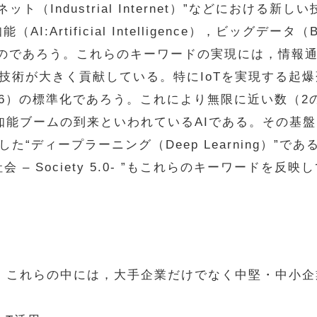
ト（Industrial Internet）”などにおける
工知能（AI:Artificial Intelligence），ビッグデー
るものであろう。これらのキーワードの実現には，情報
技術が大きく貢献している。特にIoTを実現する起
l Version 6）の標準化であろう。これにより無限に近い
知能ブームの到来といわれているAIである。その基
“ディープラーニング（Deep Learning）”であ
 – Society 5.0- ”もこれらのキーワードを
。これらの中には，大手企業だけでなく中堅・中小