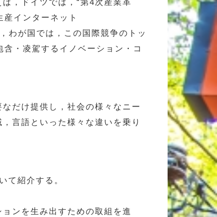
ば，ドイツでは，“第4次産業革
は“生産インターネット
]。一方，わが国では，この国際競争のトッ
れを包含・凌駕するイノベーション・コ
要なだけ提供し，社会の様々なニー
域，言語といった様々な違いを乗り
いて紹介する。
ションを生み出すための取組を進