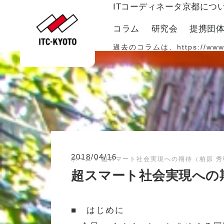
ITコーディネータ京都につ
コラム
研究会
提携団
過去のコラムは、
https://www
2018/04/16
ホーム
»
超スマート社会実現への期待（柏原 秀
超スマート社会実現への期
■ はじめに