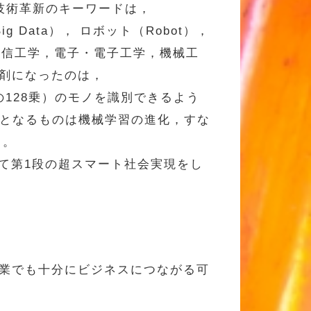
新しい技術革新のキーワードは，
タ（Big Data）， ロボット（Robot），
通信工学，電子・電子工学，機械工
爆剤になったのは，
数（2の128乗）のモノを識別できるよう
盤となるものは機械学習の進化，すな
る。
反映して第1段の超スマート社会実現をし
企業でも十分にビジネスにつながる可