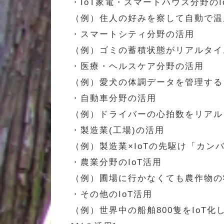
・IoT家電・スマートハウス分野のI
（例）住人の好みを察して自動で温度調節
・スマートシティ分野の活用
（例）ゴミの蓄積状態がリアルタイムにわ
・医療・ヘルスケア分野の活用
（例）愛犬の体調データを管理するウ
・自動車分野の活用
（例）ドライバーの心拍数をリアルタ
・製造業(工場)の活用
（例）製造業×IoTの先駆け「カン
・農業分野のIoT活用
（例）圃場に行かなくても農作物の
・その他のIoT活用
（例）世界中の船舶800隻をIoT化して