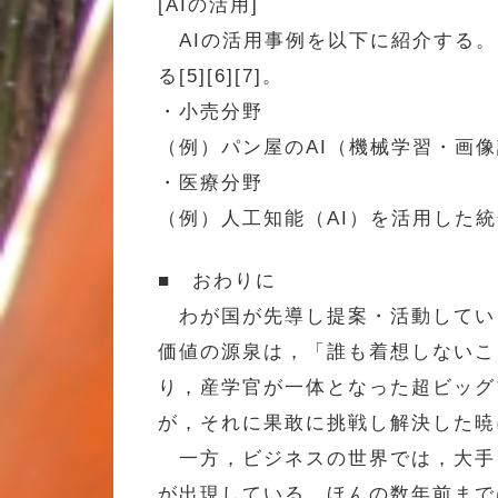
[AIの活用]
AIの活用事例を以下に紹介する。
る[5][6][7]。
・小売分野
（例）パン屋のAI（機械学習・画
・医療分野
（例）人工知能（AI）を活用した
■ おわりに
わが国が先導し提案・活動している「超
価値の源泉は，「誰も着想しないこ
り，産学官が一体となった超ビッグ
が，それに果敢に挑戦し解決した暁
一方，ビジネスの世界では，大手，
が出現している。ほんの数年前までは，