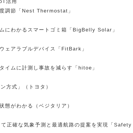
oT活用
「Nest Thermostat」
かるスマートゴミ箱「BigBelly Solar」
ェアラブルデバイス「FitBark」
イムに計測し事故を減らす「hitoe」
バン方式」（トヨタ）
状態がわかる（ベジタリア）
正確な気象予測と最適航路の提案を実現「Safety Statu