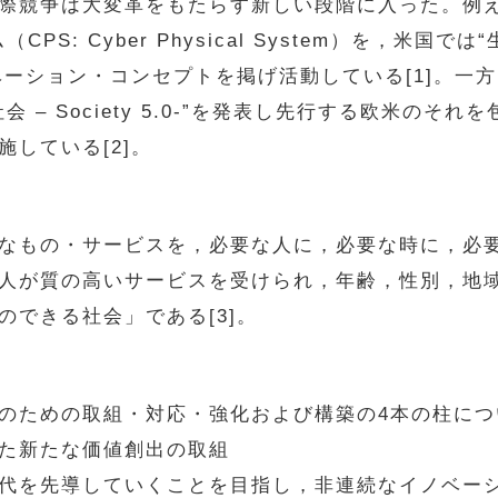
競争は大変革をもたらす新しい段階に入った。例え
S: Cyber Physical System）を，米国で
t）”と，イノベーション・コンセプトを掲げ活動している[1
 – Society 5.0-”を発表し先行する欧米のそ
している[2]。
なもの・サービスを，必要な人に，必要な時に，必
人が質の高いサービスを受けられ，年齢，性別，地
できる社会」である[3]。
のための取組・対応・強化および構築の4本の柱につ
た新たな価値創出の取組
代を先導していくことを目指し，非連続なイノベー