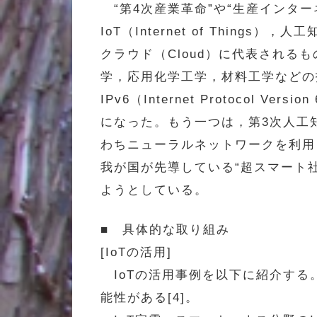
“第4次産業革命”や“生産インターネッ
IoT（Internet of Things），人
クラウド（Cloud）に代表され
学，応用化学工学，材料工学などの
IPv6（Internet Protoco
になった。もう一つは，第3次人工
わちニューラルネットワークを利用した
我が国が先導している“超スマート社会
ようとしている。
■ 具体的な取り組み
[IoTの活用]
IoTの活用事例を以下に紹介する
能性がある[4]。