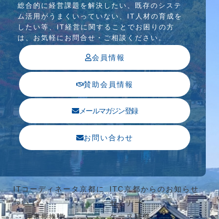
総合的に経営課題を解決したい、既存のシステ
ム活⽤がうまくいっていない、IT⼈材の育成を
したい等、IT経営に関することでお困りの⽅
は、お気軽にお問合せ・ご相談ください。
会員情報
賛助会員情報
メールマガジン登録
お問い合わせ
ITコーディネータ京都に
ITC京都からのお知らせ
ついて
セミナー
ケース研修
理事長挨拶