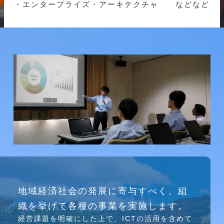
・エンタープライズ・アーキテクチャ などなど
研究会
地域経済社会の発展に寄与すべく、組
介護ソリューション研究会、WEB/SNS研究会を
織を挙げて各種の事業を実施します。
行っています
経営課題を明確にした上で、ICTの活⽤を含めて