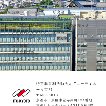
コラム
組織の概要
研究会
定款
提携団体からのお知らせ
入会案内
会員からのお知らせ
正会員入会申込み
活動報告
賛助会員入会申込み
お問い合わせ
変更・退会申し込み
プライバシーポリシー
会員情報
賛助会員情報
ロゴダウンロード
特定非営利活動法人ITコーディネ
ータ京都
〒600-8813
京都市下京区中堂寺南町134番地
京都リサーチパークASTEM棟8階