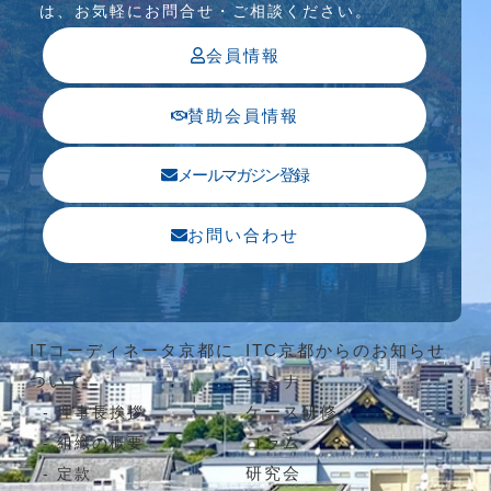
は、お気軽にお問合せ・ご相談ください。
会員情報
賛助会員情報
メールマガジン登録
お問い合わせ
ITコーディネータ京都に
ITC京都からのお知らせ
ついて
セミナー
ケース研修
理事長挨拶
コラム
組織の概要
研究会
定款