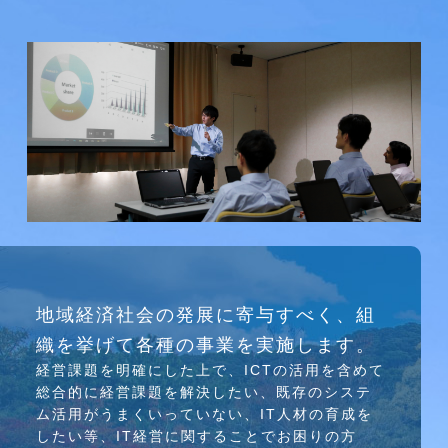
研究会
地域経済社会の発展に寄与すべく、組
介護ソリューション研究会、WEB/SNS研究会を
織を挙げて各種の事業を実施します。
行っています
経営課題を明確にした上で、ICTの活⽤を含めて
総合的に経営課題を解決したい、既存のシステ
ム活⽤がうまくいっていない、IT⼈材の育成を
したい等、IT経営に関することでお困りの⽅