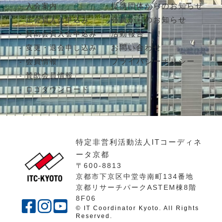
提携団体からのお知らせ
入会案内
会員からのお知らせ
正会員入会申込み
活動報告
賛助会員入会申込み
お問い合わせ
変更・退会申し込み
プライバシーポリシー
会員情報
賛助会員情報
ロゴダウンロード
特定非営利活動法人ITコーディネ
ータ京都
〒600-8813
京都市下京区中堂寺南町134番地
京都リサーチパークASTEM棟8階
8F06
© IT Coordinator Kyoto. All Rights
Reserved.