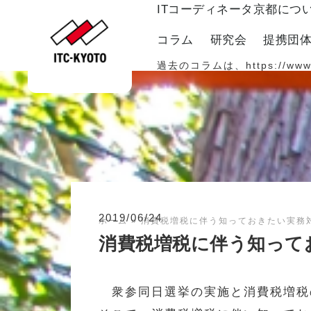
ITコーディネータ京都につ
コラム
研究会
提携団
過去のコラムは、
https://www
2019/06/24
ホーム
»
消費税増税に伴う知っておきたい実務
消費税増税に伴う知ってお
衆参同日選挙の実施と消費税増税