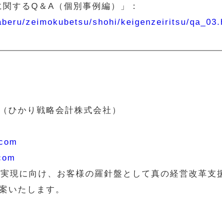
に関するQ＆A（個別事例編）」：
raberu/zeimokubetsu/shohi/keigenzeiritsu/qa_03
（ひかり戦略会計株式会社）
.com
.com
の実現に向け、お客様の羅針盤として真の経営改革支
案いたします。