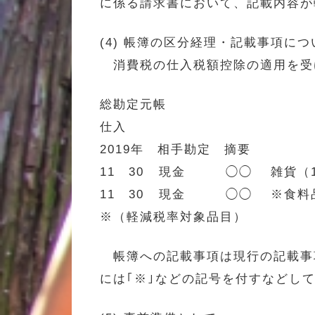
に係る請求書において、記載内容が
(4) 帳簿の区分経理・記載事項につ
消費税の仕入税額控除の適用を受
総勘定元帳
仕入 （税
2019年 相手勘定
11 30 現金 ◯◯ 雑貨（1
11 30 現金 ◯◯ ※食料品（
※（軽減税率対象品目）
帳簿への記載事項は現行の記載事
には｢※｣などの記号を付すなどし