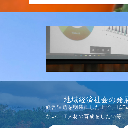
研究会
介護ソリューション研究会、WE
地域経済社会の発
っています
経営課題を明確にした上で、IC
ない、IT⼈材の育成をしたい等