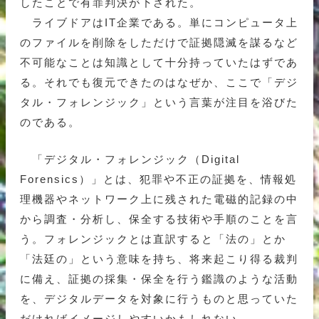
したことで有罪判決が下された。
ライブドアはIT企業である。単にコンピュータ上
のファイルを削除をしただけで証拠隠滅を謀るなど
不可能なことは知識として十分持っていたはずであ
る。それでも復元できたのはなぜか、ここで「デジ
タル・フォレンジック」という言葉が注目を浴びた
のである。
「デジタル・フォレンジック（Digital
Forensics）」とは、犯罪や不正の証拠を、情報処
理機器やネットワーク上に残された電磁的記録の中
から調査・分析し、保全する技術や手順のことを言
う。フォレンジックとは直訳すると「法の」とか
「法廷の」という意味を持ち、将来起こり得る裁判
に備え、証拠の採集・保全を行う鑑識のような活動
を、デジタルデータを対象に行うものと思っていた
だければイメージしやすいかもしれない。