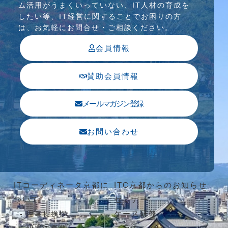
ム活⽤がうまくいっていない、IT⼈材の育成を
したい等、IT経営に関することでお困りの⽅
は、お気軽にお問合せ・ご相談ください。
会員情報
賛助会員情報
メールマガジン登録
お問い合わせ
ITコーディネータ京都に
ITC京都からのお知らせ
ついて
セミナー
ケース研修
理事長挨拶
コラム