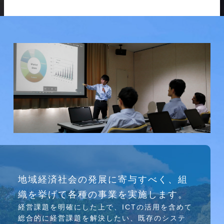
研究会
地域経済社会の発展に寄与すべく、組
介護ソリューション研究会、WEB/SNS研究会を
織を挙げて各種の事業を実施します。
行っています
経営課題を明確にした上で、ICTの活⽤を含めて
総合的に経営課題を解決したい、既存のシステ