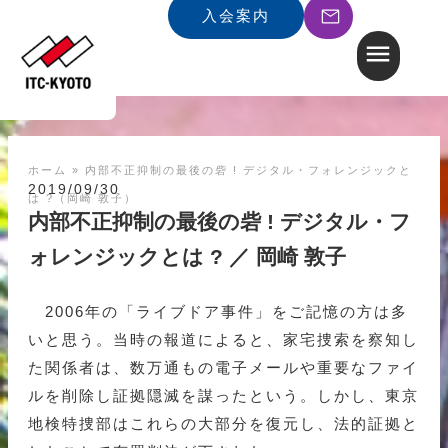
入会案内
ホーム
»
内部不正抑制の最後の砦 ! デジタル・フォレンジックと
2019/09/30
は ?（岡崎 敦子）
内部不正抑制の最後の砦 ! デジタル・フ
ォレンジックとは ? ／ 岡崎 敦子
2006年の「ライブドア事件」をご記憶の方は多
いと思う。当時の報道によると、家宅捜索を察知し
た関係者は、数万通もの電子メールや重要なファイ
ルを削除し証拠隠滅を謀ったという。しかし、東京
地検特捜部はこれらの大部分を復元し、法的証拠と