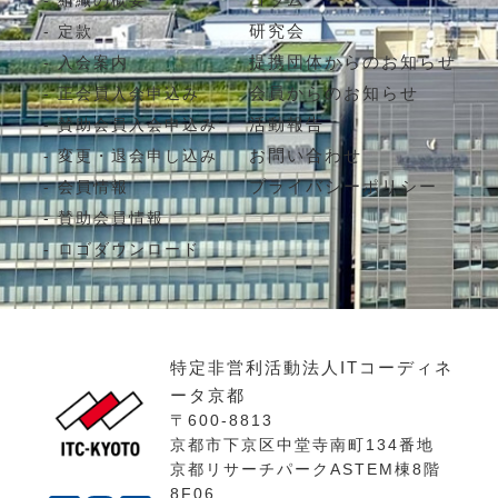
組織の概要
研究会
定款
提携団体からのお知らせ
入会案内
会員からのお知らせ
正会員入会申込み
活動報告
賛助会員入会申込み
お問い合わせ
変更・退会申し込み
プライバシーポリシー
会員情報
賛助会員情報
ロゴダウンロード
特定非営利活動法人ITコーディネ
ータ京都
〒600-8813
京都市下京区中堂寺南町134番地
京都リサーチパークASTEM棟8階
8F06