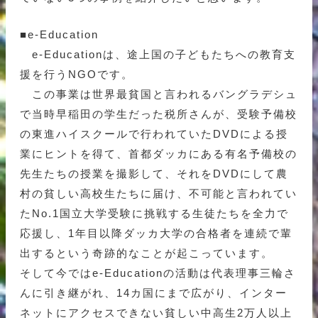
■e-Education
e-Educationは、途上国の子どもたちへの教育支
援を行うNGOです。
この事業は世界最貧国と言われるバングラデシュ
で当時早稲田の学生だった税所さんが、受験予備校
の東進ハイスクールで行われていたDVDによる授
業にヒントを得て、首都ダッカにある有名予備校の
先生たちの授業を撮影して、それをDVDにして農
村の貧しい高校生たちに届け、不可能と言われてい
たNo.1国立大学受験に挑戦する生徒たちを全力で
応援し、1年目以降ダッカ大学の合格者を連続で輩
出するという奇跡的なことが起こっています。
そして今ではe-Educationの活動は代表理事三輪さ
んに引き継がれ、14カ国にまで広がり、インター
ネットにアクセスできない貧しい中高生2万人以上