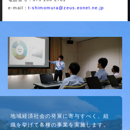
e-mail：
t-shimomura@zeus.eonet.ne.jp
研究会
地域経済社会の発展に寄与すべく、組
介護ソリューション研究会、WEB/SNS研究会を
織を挙げて各種の事業を実施します。
行っています