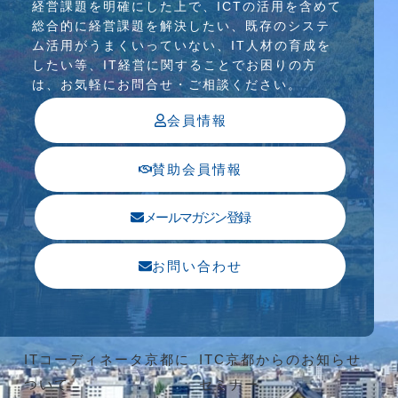
経営課題を明確にした上で、ICTの活⽤を含めて
総合的に経営課題を解決したい、既存のシステ
ム活⽤がうまくいっていない、IT⼈材の育成を
したい等、IT経営に関することでお困りの⽅
は、お気軽にお問合せ・ご相談ください。
会員情報
賛助会員情報
メールマガジン登録
お問い合わせ
ITコーディネータ京都に
ITC京都からのお知らせ
ついて
セミナー