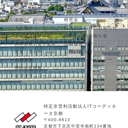
ケース研修
理事長挨拶
コラム
組織の概要
研究会
定款
提携団体からのお知らせ
入会案内
会員からのお知らせ
正会員入会申込み
活動報告
賛助会員入会申込み
お問い合わせ
変更・退会申し込み
プライバシーポリシー
会員情報
賛助会員情報
ロゴダウンロード
特定非営利活動法人ITコーディネ
ータ京都
〒600-8813
京都市下京区中堂寺南町134番地