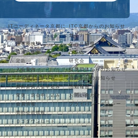
ITコーディネータ京都に
ITC京都からのお知らせ
ついて
セミナー
ケース研修
理事長挨拶
コラム
組織の概要
研究会
定款
提携団体からのお知らせ
入会案内
会員からのお知らせ
正会員入会申込み
活動報告
賛助会員入会申込み
お問い合わせ
変更・退会申し込み
プライバシーポリシー
会員情報
賛助会員情報
ロゴダウンロード