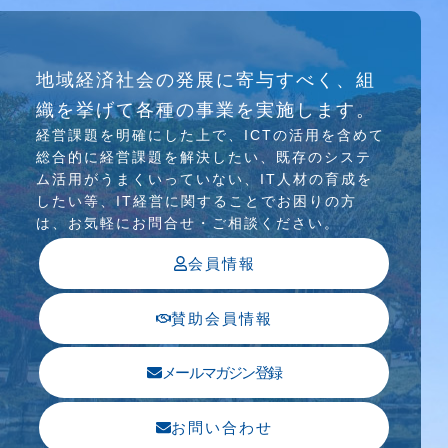
研究会
地域経済社会の発展に寄与すべく、組
介護ソリューション研究会、WEB/SNS研究会を
織を挙げて各種の事業を実施します。
行っています
経営課題を明確にした上で、ICTの活⽤を含めて
総合的に経営課題を解決したい、既存のシステ
ム活⽤がうまくいっていない、IT⼈材の育成を
したい等、IT経営に関することでお困りの⽅
は、お気軽にお問合せ・ご相談ください。
会員情報
賛助会員情報
メールマガジン登録
お問い合わせ