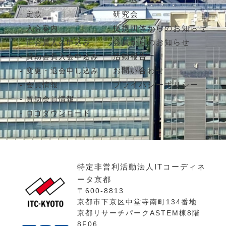
組織の概要
研究会
定款
提携団体からのお知らせ
入会案内
会員からのお知らせ
正会員入会申込み
活動報告
賛助会員入会申込み
お問い合わせ
変更・退会申し込み
プライバシーポリシー
会員情報
賛助会員情報
ロゴダウンロード
特定非営利活動法人ITコーディネ
ータ京都
〒600-8813
京都市下京区中堂寺南町134番地
京都リサーチパークASTEM棟8階
8F06