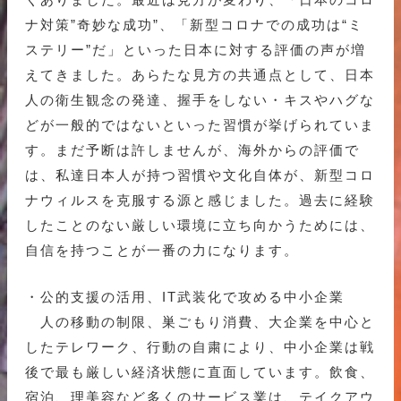
ナ対策”奇妙な成功”、「新型コロナでの成功は“ミ
ステリー”だ」といった日本に対する評価の声が増
えてきました。あらたな見方の共通点として、日本
人の衛生観念の発達、握手をしない・キスやハグな
どが一般的ではないといった習慣が挙げられていま
す。まだ予断は許しませんが、海外からの評価で
は、私達日本人が持つ習慣や文化自体が、新型コロ
ナウィルスを克服する源と感じました。過去に経験
したことのない厳しい環境に立ち向かうためには、
自信を持つことが一番の力になります。
・公的支援の活用、IT武装化で攻める中小企業
人の移動の制限、巣ごもり消費、大企業を中心と
したテレワーク、行動の自粛により、中小企業は戦
後で最も厳しい経済状態に直面しています。飲食、
宿泊、理美容など多くのサービス業は、テイクアウ