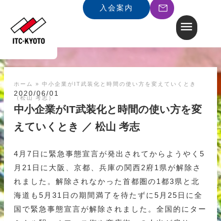
入会案内
ホーム
»
中小企業がIT武装化と時間の使い方を変えていくとき
2020/06/01
（松山 考志）
中小企業がIT武装化と時間の使い方を変
えていくとき ／ 松山 考志
4月7日に緊急事態宣言が発出されてからようやく5
月21日に大阪、京都、兵庫の関西2府1県が解除さ
れました。解除されなかった首都圏の1都3県と北
海道も5月31日の期間満了を待たずに5月25日に全
国で緊急事態宣言が解除されました。全国的にター