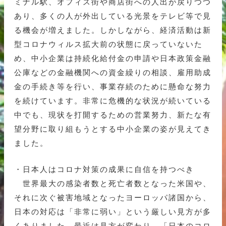
ミナル駅、オフィス街や商店街への人出が戻りつつ
あり、多くの人が外出している光景をテレビ等で見
る機会が増えました。しかしながら、経済活動は新
型コロナウィルス拡大前の状態に戻っていないた
め、中小企業は持続化給付金の申請や日本政策金融
公庫などの金融機関への資金繰りの相談、雇用助成
金の手続き等を行い、事業存続のために懸命な努力
を続けています。非常に危機的な状況が続いている
中でも、現状を打開するための営業努力、新たな有
望分野に取り組もうとする中小企業の姿が見えてき
ました。
・日本人はコロナ対策の成果に自信を持つべき
世界最大の感染者数と死亡者数となった米国や、
それに次ぐ被害地域となったヨーロッパ諸国から、
日本の対応は「非常に弱い」という厳しい見方が多
くありました。最近は見方が変わり、「日本のコロ