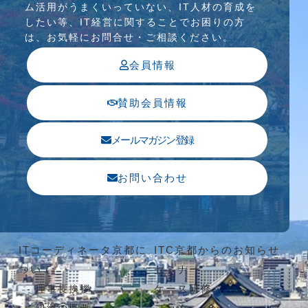
ム活⽤がうまくいっていない、IT⼈材の育成を
したい等、IT経営に関することでお困りの⽅
は、お気軽にお問合せ・ご相談ください。
会員情報
賛助会員情報
メールマガジン登録
お問い合わせ
ITコーディネータ京都に
ITC京都からのお知らせ
ついて
セミナー
ケース研修
理事長挨拶
コラム