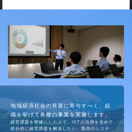
研究会
地域経済社会の発展に寄与すべく、組
介護ソリューション研究会、WEB/SNS研究会を
織を挙げて各種の事業を実施します。
行っています
経営課題を明確にした上で、ICTの活⽤を含めて
総合的に経営課題を解決したい、既存のシステ