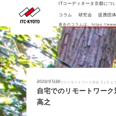
ITコーディネータ京都につ
コラム
研究会
提携団
過去のコラムは、
https://www
2020/07/20
ホーム
»
自宅でのリモートワーク対応【１】ビ
自宅でのリモートワーク
高之