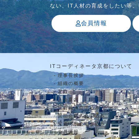
ない、IT⼈材の育成をしたい等
会員情報
ITコーディネータ京都について
理事長挨拶
組織の概要
定款
入会案内
正会員入会申込み
賛助会員入会申込み
変更・退会申し込み
会員情報