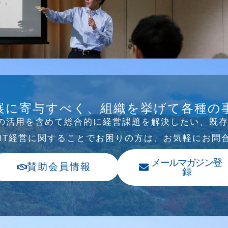
B/SNS研究会を行
展に寄与すべく、組織を挙げて各種の
Tの活⽤を含めて総合的に経営課題を解決したい、既
、IT経営に関することでお困りの⽅は、お気軽にお問
メールマガジン登
賛助会員情報
録