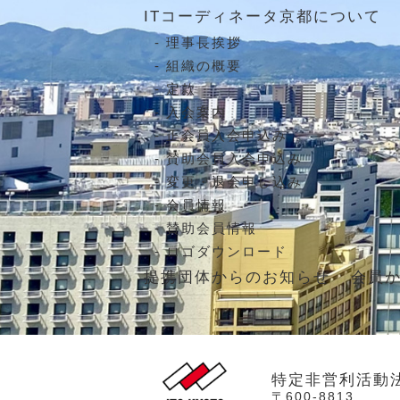
ITコーディネータ京都について
理事長挨拶
組織の概要
定款
入会案内
正会員入会申込み
賛助会員入会申込み
変更・退会申し込み
会員情報
賛助会員情報
ロゴダウンロード
提携団体からのお知らせ
会員
特定非営利活動
〒600-8813