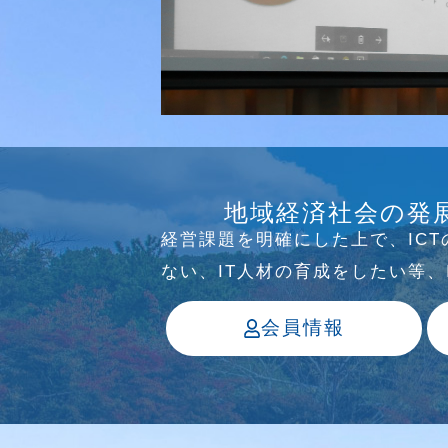
研究会
介護ソリューション研究会、WE
地域経済社会の発
っています
経営課題を明確にした上で、IC
ない、IT⼈材の育成をしたい等
会員情報