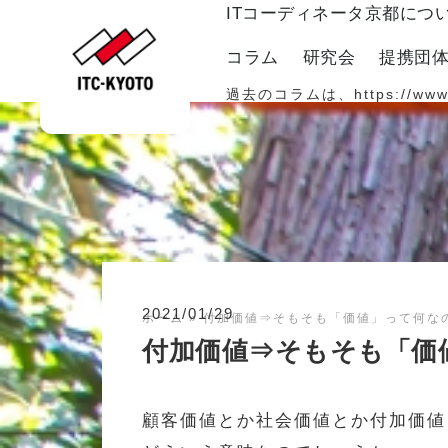
ITコーディネータ京都につ
コラム
研究会
提携団
過去のコラムは、
https://www
2021/01/29
ホーム
»
付加価値⇒そもそも「価値」って何な
付加価値⇒そもそも「価
顧客価値とか社会価値とか付加価値