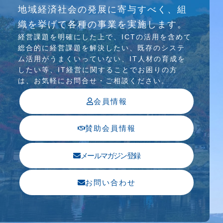
地域経済社会の発展に寄与すべく、組
介護ソリューション研究会、WEB/SNS研究会を
織を挙げて各種の事業を実施します。
行っています
経営課題を明確にした上で、ICTの活⽤を含めて
総合的に経営課題を解決したい、既存のシステ
ム活⽤がうまくいっていない、IT⼈材の育成を
したい等、IT経営に関することでお困りの⽅
は、お気軽にお問合せ・ご相談ください。
会員情報
賛助会員情報
メールマガジン登録
お問い合わせ