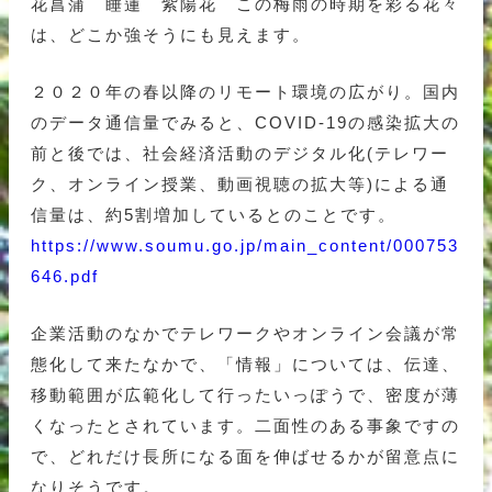
花菖蒲 睡蓮 紫陽花 この梅雨の時期を彩る花々
は、どこか強そうにも見えます。
２０２０年の春以降のリモート環境の広がり。国内
のデータ通信量でみると、COVID-19の感染拡大の
前と後では、社会経済活動のデジタル化(テレワー
ク、オンライン授業、動画視聴の拡大等)による通
信量は、約5割増加しているとのことです。
https://www.soumu.go.jp/main_content/000753
646.pdf
企業活動のなかでテレワークやオンライン会議が常
態化して来たなかで、「情報」については、伝達、
移動範囲が広範化して行ったいっぽうで、密度が薄
くなったとされています。二面性のある事象ですの
で、どれだけ長所になる面を伸ばせるかが留意点に
なりそうです。