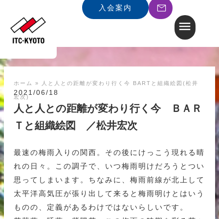
入会案内
ホーム
»
人と人との距離が変わり行く今 BARTと組織絵図(松井
2021/06/18
宏次)
人と人との距離が変わり行く今 ＢＡＲ
Ｔと組織絵図 ／松井宏次
最速の梅雨入りの関西。その後にけっこう現れる晴
れの日々。この調子で、いつ梅雨明けだろうとつい
思ってしまいます。ちなみに、梅雨前線が北上して
太平洋高気圧が張り出して来ると梅雨明けとはいう
ものの、定義があるわけではないらしいです。