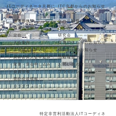
ITコーディネータ京都に
ITC京都からのお知らせ
ついて
セミナー
ケース研修
理事長挨拶
コラム
組織の概要
研究会
定款
提携団体からのお知らせ
入会案内
会員からのお知らせ
正会員入会申込み
活動報告
賛助会員入会申込み
お問い合わせ
変更・退会申し込み
プライバシーポリシー
会員情報
賛助会員情報
ロゴダウンロード
特定非営利活動法人ITコーディネ