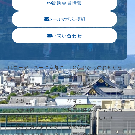
賛助会員情報
メールマガジン登録
お問い合わせ
ITコーディネータ京都に
ITC京都からのお知らせ
ついて
セミナー
ケース研修
理事長挨拶
コラム
組織の概要
研究会
定款
提携団体からのお知らせ
入会案内
会員からのお知らせ
正会員入会申込み
活動報告
賛助会員入会申込み
お問い合わせ