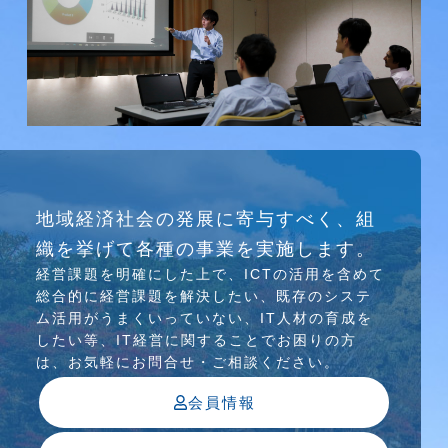
研究会
地域経済社会の発展に寄与すべく、組
介護ソリューション研究会、WEB/SNS研究会を
織を挙げて各種の事業を実施します。
行っています
経営課題を明確にした上で、ICTの活⽤を含めて
総合的に経営課題を解決したい、既存のシステ
ム活⽤がうまくいっていない、IT⼈材の育成を
したい等、IT経営に関することでお困りの⽅
は、お気軽にお問合せ・ご相談ください。
会員情報