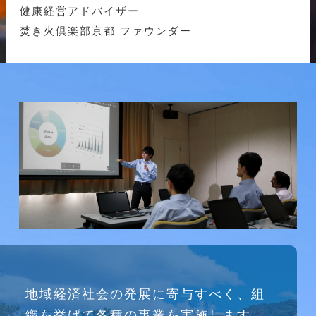
健康経営アドバイザー
焚き火倶楽部京都 ファウンダー
研究会
地域経済社会の発展に寄与すべく、組
介護ソリューション研究会、WEB/SNS研究会を
織を挙げて各種の事業を実施します。
行っています