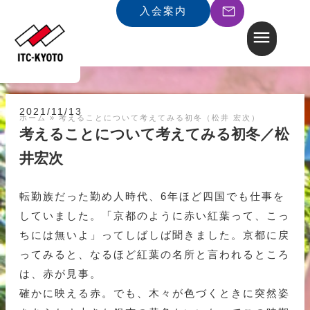
入会案内
2021/11/13
ホーム
»
考えることについて考えてみる初冬（松井 宏次）
考えることについて考えてみる初冬／松
井宏次
転勤族だった勤め人時代、6年ほど四国でも仕事を
していました。「京都のように赤い紅葉って、こっ
ちには無いよ」ってしばしば聞きました。京都に戻
ってみると、なるほど紅葉の名所と言われるところ
は、赤が見事。
確かに映える赤。でも、木々が色づくときに突然姿