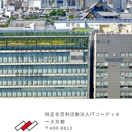
ついて
セミナー
ケース研修
理事長挨拶
コラム
組織の概要
研究会
定款
提携団体からのお知らせ
入会案内
会員からのお知らせ
正会員入会申込み
活動報告
賛助会員入会申込み
お問い合わせ
変更・退会申し込み
プライバシーポリシー
会員情報
賛助会員情報
ロゴダウンロード
特定非営利活動法人ITコーディネ
ータ京都
〒600-8813