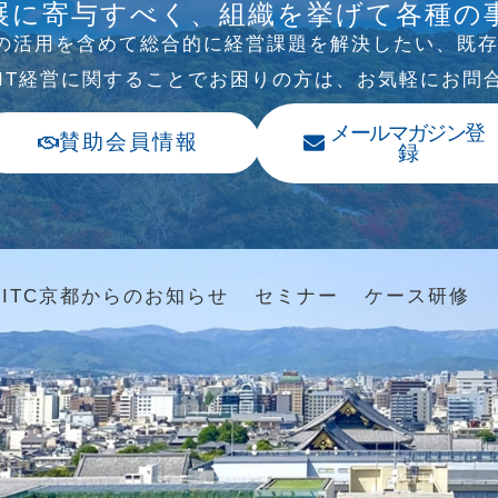
展に寄与すべく、組織を挙げて各種の
Tの活⽤を含めて総合的に経営課題を解決したい、既
、IT経営に関することでお困りの⽅は、お気軽にお問
メールマガジン登
賛助会員情報
録
ITC京都からのお知らせ
セミナー
ケース研修