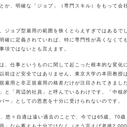
」とか、明確な「ジョブ」（専門スキル）をもって会
、ジョブ型雇用の範囲を狭くとらえすぎではあるで
明確に定義されていれば、特に専門性が高くなくて
事項ではないとも言えます。
は、仕事というものに関して起こった根本的な変化
以前ほど安全ではありません。東京大学の本田教授
規雇用と非正規雇用の格差だけが注目されてきまし
」と「周辺的社員」と呼んでいるわけです。「中核
バー」としての恩恵を十分に受けられないのです。
と、悠々自適は遠い過去のことで、今では65歳、70
員」なら蓄えも十分ではなく（そう言えば老後2,00