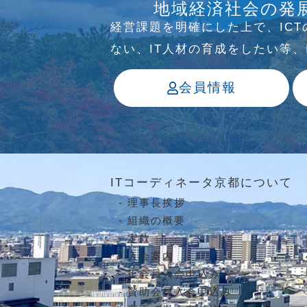
地域経済社会の発
っています
経営課題を明確にした上で、IC
ない、IT⼈材の育成をしたい等
会員情報
ITコーディネータ京都について
理事長挨拶
組織の概要
定款
入会案内
正会員入会申込み
賛助会員入会申込み