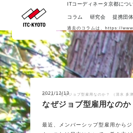
ITコーディネータ京都につ
コラム
研究会
提携団
過去のコラムは、
https://www
2021/12/13
ホーム
»
なぜジョブ型雇用なのか？ （清水 多
なぜジョブ型雇用なのか
最近、メンバーシップ型雇用からジ