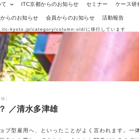
いて
ITC京都からのお知らせ
セミナー
ケース研
体からのお知らせ
会員からのお知らせ
活動報告
.itc-kyoto.jp/category/column-old/
に移行しています
津雄）
？ ／清水多津雄
ョブ型雇用へ、といったことがよく言われます。一