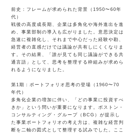
前史：フレームが求められた背景（1950〜60年
代）
戦後の高度成長期、企業は多角化や海外進出を進
め、事業部制の導入も広がりました。意思決定は
急速に複雑化し、それまで中心だった経験や勘、
経営者の直感だけでは議論が共有しにくくなりま
す。その結果、「誰が見ても同じ議論ができる共
通言語」として、思考を整理する枠組みが求めら
れるようになりました。
第1期：ポートフォリオ思考の登場（1960〜70
年代）
多角化企業の増加に伴い、「どの事業に投資すべ
きか」という問いが重要になります。ボストン・
コンサルティング・グループ（BCG）が提示し
た事業ポートフォリオの考え方は、複雑な経営判
断を二軸の図式として整理する試みでした。ここ