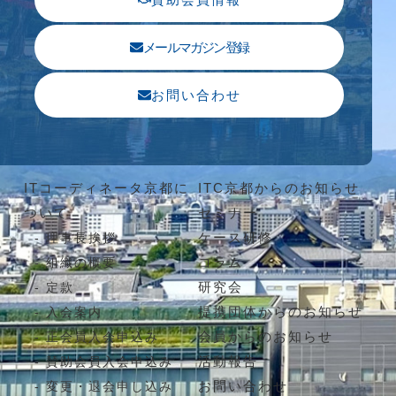
メールマガジン登録
お問い合わせ
ITコーディネータ京都に
ITC京都からのお知らせ
ついて
セミナー
ケース研修
理事長挨拶
コラム
組織の概要
研究会
定款
提携団体からのお知らせ
入会案内
会員からのお知らせ
正会員入会申込み
活動報告
賛助会員入会申込み
お問い合わせ
変更・退会申し込み