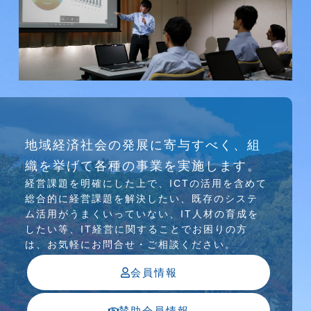
研究会
地域経済社会の発展に寄与すべく、組
介護ソリューション研究会、WEB/SNS研究会を
織を挙げて各種の事業を実施します。
行っています
経営課題を明確にした上で、ICTの活⽤を含めて
総合的に経営課題を解決したい、既存のシステ
ム活⽤がうまくいっていない、IT⼈材の育成を
したい等、IT経営に関することでお困りの⽅
は、お気軽にお問合せ・ご相談ください。
会員情報
賛助会員情報