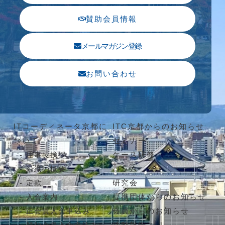
賛助会員情報
メールマガジン登録
お問い合わせ
ITコーディネータ京都に
ITC京都からのお知らせ
ついて
セミナー
ケース研修
理事長挨拶
コラム
組織の概要
研究会
定款
提携団体からのお知らせ
入会案内
会員からのお知らせ
正会員入会申込み
活動報告