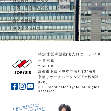
賛助会員入会申込み
お問い合わせ
変更・退会申し込み
プライバシーポリシー
会員情報
賛助会員情報
ロゴダウンロード
特定非営利活動法人ITコーディネ
ータ京都
〒600-8813
京都市下京区中堂寺南町134番地
京都リサーチパークASTEM棟8階
8F06
© IT Coordinator Kyoto. All Rights
Reserved.