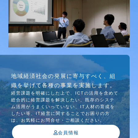
研究会
地域経済社会の発展に寄与すべく、組
介護ソリューション研究会、WEB/SNS研究会を
織を挙げて各種の事業を実施します。
行っています
経営課題を明確にした上で、ICTの活⽤を含めて
総合的に経営課題を解決したい、既存のシステ
ム活⽤がうまくいっていない、IT⼈材の育成を
したい等、IT経営に関することでお困りの⽅
は、お気軽にお問合せ・ご相談ください。
会員情報