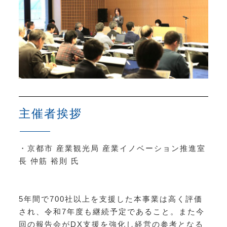
主催者挨拶
・
京都市 産業観光局
産業イノベーション推進室
長
仲筋 裕則 氏
5年間で700社以上を支援した本事業は高く評価
され、令和7年度も継続予定であること。また今
回の報告会がDX支援を強化し経営の参考となる