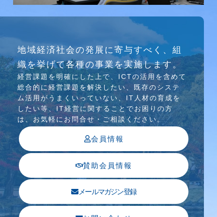
研究会
地域経済社会の発展に寄与すべく、組
介護ソリューション研究会、WEB/SNS研究会を
織を挙げて各種の事業を実施します。
行っています
経営課題を明確にした上で、ICTの活⽤を含めて
総合的に経営課題を解決したい、既存のシステ
ム活⽤がうまくいっていない、IT⼈材の育成を
したい等、IT経営に関することでお困りの⽅
は、お気軽にお問合せ・ご相談ください。
会員情報
賛助会員情報
メールマガジン登録