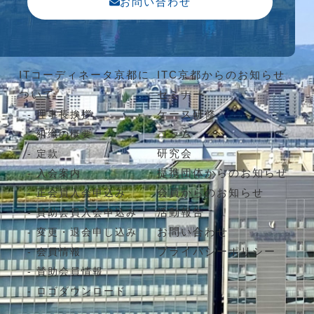
お問い合わせ
ITコーディネータ京都に
ITC京都からのお知らせ
ついて
セミナー
ケース研修
理事長挨拶
コラム
組織の概要
研究会
定款
提携団体からのお知らせ
入会案内
会員からのお知らせ
正会員入会申込み
活動報告
賛助会員入会申込み
お問い合わせ
変更・退会申し込み
プライバシーポリシー
会員情報
賛助会員情報
ロゴダウンロード