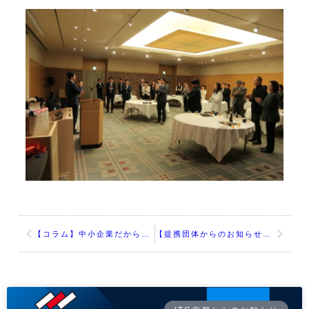
【コラム】中小企業だからこそ見習うべき「旭化成のDX戦略」
【提携団体からのお知らせ】ITC近畿会：kintoneアプリを使ったDXとIT経営の推進セミナー