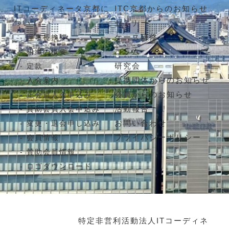
ITコーディネータ京都に
ITC京都からのお知らせ
ついて
セミナー
ケース研修
理事長挨拶
コラム
組織の概要
研究会
定款
提携団体からのお知らせ
入会案内
会員からのお知らせ
正会員入会申込み
活動報告
賛助会員入会申込み
お問い合わせ
変更・退会申し込み
プライバシーポリシー
会員情報
賛助会員情報
ロゴダウンロード
特定非営利活動法人ITコーディネ