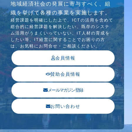
地域経済社会の発展に寄与すべく、組
介護ソリューション研究会、WEB/SNS研究会を
織を挙げて各種の事業を実施します。
行っています
経営課題を明確にした上で、ICTの活⽤を含めて
総合的に経営課題を解決したい、既存のシステ
ム活⽤がうまくいっていない、IT⼈材の育成を
したい等、IT経営に関することでお困りの⽅
は、お気軽にお問合せ・ご相談ください。
会員情報
賛助会員情報
メールマガジン登録
お問い合わせ