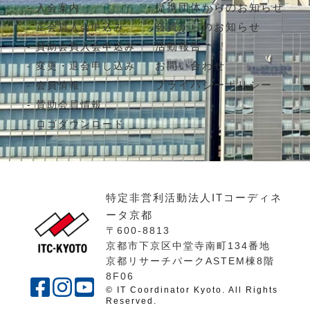
提携団体からのお知らせ
入会案内
会員からのお知らせ
正会員入会申込み
活動報告
賛助会員入会申込み
お問い合わせ
変更・退会申し込み
プライバシーポリシー
会員情報
賛助会員情報
ロゴダウンロード
特定非営利活動法人ITコーディネ
ータ京都
〒600-8813
京都市下京区中堂寺南町134番地
京都リサーチパークASTEM棟8階
8F06
© IT Coordinator Kyoto. All Rights
Reserved.