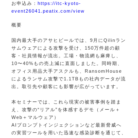
お申込み：
https://itc-kyoto-
event26041.peatix.com/view
概要
国内最大手のアサヒビールでは、9月にQilinラン
サムウェアによる攻撃を受け、150万件超の顧
客・社員情報が流出。工場・物流網も麻痺し、
10〜40%もの売上減に直面しました。同時期、
オフィス用品大手アスクルも、RansomHouse
によるランサム攻撃で1.1TBもの社内データが流
出。取引先や顧客にも影響が広がっています。
本セミナーでは、これら現実の被害事例を踏ま
え、攻撃の“リアル”を体感するデモ（メール＋
Web＋マルウェア）
AIプロンプトインジェクションなど最新脅威へ
の実習ツールを用いた迅速な感染診断を通じて、