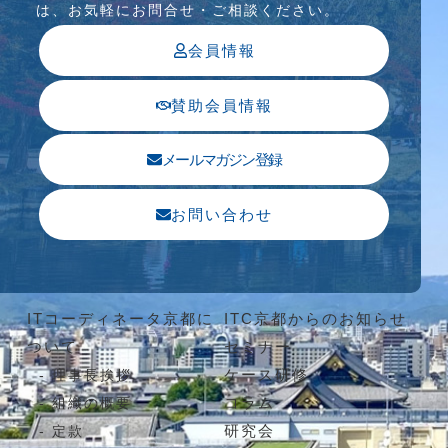
は、お気軽にお問合せ・ご相談ください。
会員情報
賛助会員情報
メールマガジン登録
お問い合わせ
ITコーディネータ京都に
ITC京都からのお知らせ
ついて
セミナー
ケース研修
理事長挨拶
コラム
組織の概要
研究会
定款