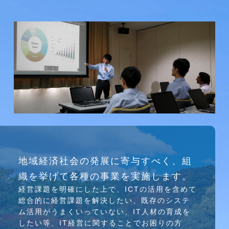
研究会
地域経済社会の発展に寄与すべく、組
介護ソリューション研究会、WEB/SNS研究会を
織を挙げて各種の事業を実施します。
行っています
経営課題を明確にした上で、ICTの活⽤を含めて
総合的に経営課題を解決したい、既存のシステ
ム活⽤がうまくいっていない、IT⼈材の育成を
したい等、IT経営に関することでお困りの⽅