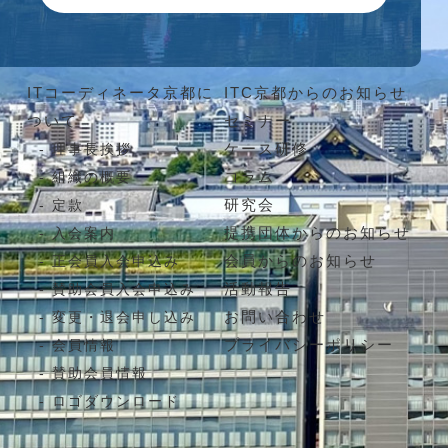
ITコーディネータ京都に
ITC京都からのお知らせ
ついて
セミナー
ケース研修
理事長挨拶
コラム
組織の概要
研究会
定款
提携団体からのお知らせ
入会案内
会員からのお知らせ
正会員入会申込み
活動報告
賛助会員入会申込み
お問い合わせ
変更・退会申し込み
プライバシーポリシー
会員情報
賛助会員情報
ロゴダウンロード