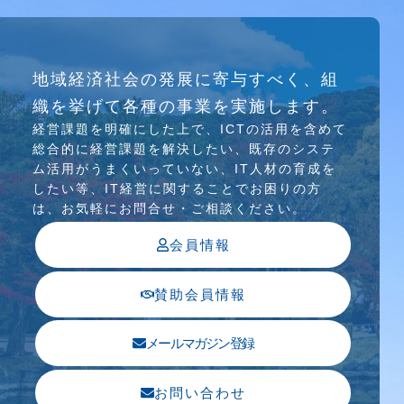
研究会
地域経済社会の発展に寄与すべく、組
介護ソリューション研究会、WEB/SNS研究会を
織を挙げて各種の事業を実施します。
行っています
経営課題を明確にした上で、ICTの活⽤を含めて
総合的に経営課題を解決したい、既存のシステ
ム活⽤がうまくいっていない、IT⼈材の育成を
したい等、IT経営に関することでお困りの⽅
は、お気軽にお問合せ・ご相談ください。
会員情報
賛助会員情報
メールマガジン登録
お問い合わせ