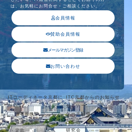
は、お気軽にお問合せ・ご相談ください。
会員情報
賛助会員情報
メールマガジン登録
お問い合わせ
ITコーディネータ京都に
ITC京都からのお知らせ
ついて
セミナー
ケース研修
理事長挨拶
コラム
組織の概要
研究会
定款