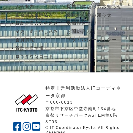
提携団体からのお知らせ
入会案内
会員からのお知らせ
正会員入会申込み
活動報告
賛助会員入会申込み
お問い合わせ
変更・退会申し込み
プライバシーポリシー
会員情報
賛助会員情報
ロゴダウンロード
特定非営利活動法人ITコーディネ
ータ京都
〒600-8813
京都市下京区中堂寺南町134番地
京都リサーチパークASTEM棟8階
8F06
© IT Coordinator Kyoto. All Rights
Reserved.