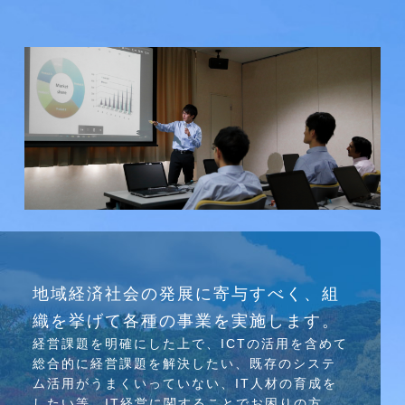
研究会
地域経済社会の発展に寄与すべく、組
介護ソリューション研究会、WEB/SNS研究会を
織を挙げて各種の事業を実施します。
行っています
経営課題を明確にした上で、ICTの活⽤を含めて
総合的に経営課題を解決したい、既存のシステ
ム活⽤がうまくいっていない、IT⼈材の育成を
したい等、IT経営に関することでお困りの⽅