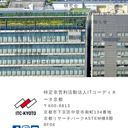
研究会
定款
提携団体からのお知らせ
入会案内
会員からのお知らせ
正会員入会申込み
活動報告
賛助会員入会申込み
お問い合わせ
変更・退会申し込み
プライバシーポリシー
会員情報
賛助会員情報
ロゴダウンロード
特定非営利活動法人ITコーディネ
ータ京都
〒600-8813
京都市下京区中堂寺南町134番地
京都リサーチパークASTEM棟8階
8F06