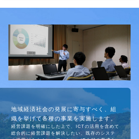
研究会
地域経済社会の発展に寄与すべく、組
介護ソリューション研究会、WEB/SNS研究会を
織を挙げて各種の事業を実施します。
行っています
経営課題を明確にした上で、ICTの活⽤を含めて
総合的に経営課題を解決したい、既存のシステ