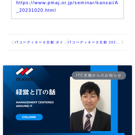
https://www.pmaj.or.jp/seminar/kansai/A
_20231020.html
ITコーディネータ京都 ポイントセミナー：新しい知性、ChatGPTと人間が共創する新時代 ～どうやったら生成ＡＩと最高のパートナーになれるか～
ITコーディネータ京都 2023年10月例会（臨時セミナー）「DXの本質理解 ～DXをコーディネートする支援者の役割とは～」
ITC京都からのお知らせ