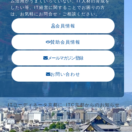
ム活⽤がうまくいっていない、IT⼈材の育成を
したい等、IT経営に関することでお困りの⽅
は、お気軽にお問合せ・ご相談ください。
会員情報
賛助会員情報
メールマガジン登録
お問い合わせ
ITコーディネータ京都に
ITC京都からのお知らせ
ついて
セミナー
ケース研修
理事長挨拶
コラム
組織の概要