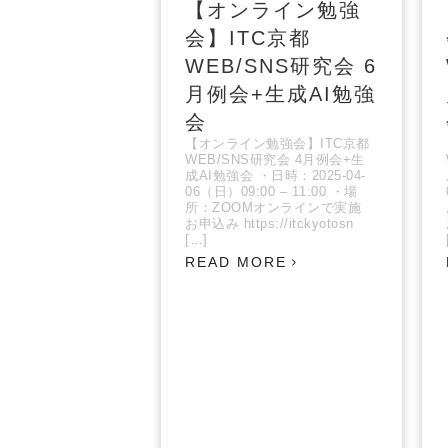
【オンライン勉強
会】ITC京都
WEB/SNS研究会 6
月例会+生成AI勉強
会
【オンライン勉強会】ITC京都
WEB/SNS研究会 4月例会+生
成AI勉強会 ・日時：2025-04-
06（日）09:00 – 11:00 ・場
所：ZOOMオンラインで実施
お申込み https://itckyotosn
[…]
READ MORE