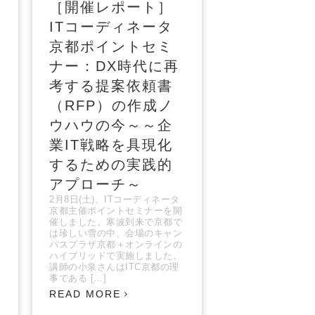
［開催レポート］
ITコーディネータ
3
京都ポイントセミ
強
ナー：DX時代に再
考する提案依頼書
（RFP）の作成ノ
ウハウの今～～企
業IT戦略を具現化
するための実践的
アプローチ～
2月8日(土)、ITコーディネータ
京都主催ポイントセミナーを開
催しました。寒波到来で京都で
は珍しい雪の中、会場のキャン
パスプラザ京都＋オンラインの
ハイブリッドで実施しました。
講師の小泉さんはITC京都の理
事である […]
READ MORE