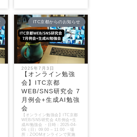
せ
ITC京都からのお知らせ
2025年7月3日
【オンライン勉強
会】ITC京都
8
WEB/SNS研究会 7
強
月例会+生成AI勉強
会
【オンライン勉強会】ITC京都
WEB/SNS研究会 4月例会+生
成AI勉強会 ・日時：2025-04-
06（日）09:00 – 11:00 ・場
所：ZOOMオンラインで実施