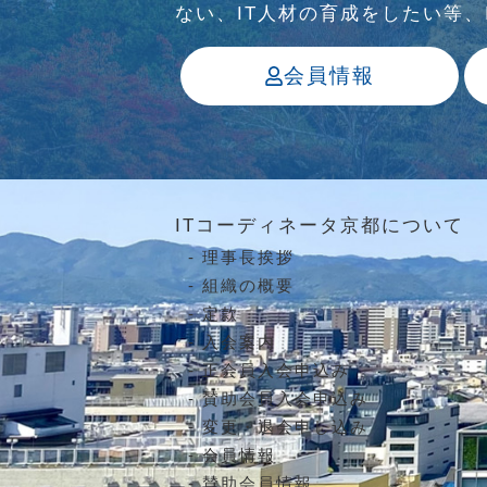
ない、IT⼈材の育成をしたい等
会員情報
ITコーディネータ京都について
理事長挨拶
組織の概要
定款
入会案内
正会員入会申込み
賛助会員入会申込み
変更・退会申し込み
会員情報
賛助会員情報