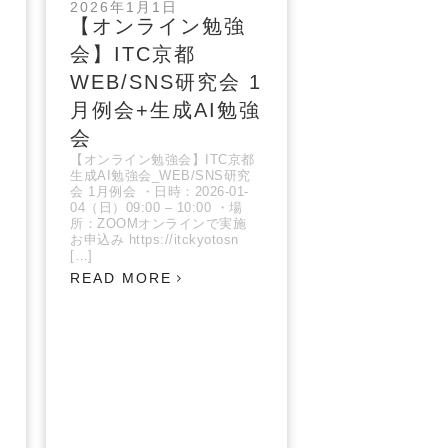
2026年1月1日
【オンライン勉強
会】ITC京都
2
WEB/SNS研究会 1
強
月例会+生成AI勉強
会
【オンライン勉強会】ITC京都
生成AI勉強会_WEB/SNS研究
会 1月例会 ・日時：2026-01-
04（日）09:00 – 10:00 ・場
所：ZOOMオンラインで実施
お申込み https://itckyotosn
[…]
READ MORE