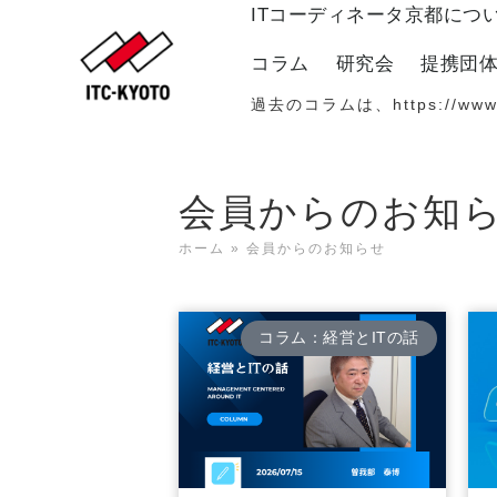
ITコーディネータ京都につ
コラム
研究会
提携団
過去のコラムは、
https://www
会員からのお知
ホーム
»
会員からのお知らせ
コラム：経営とITの話