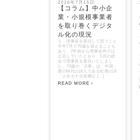
2026年7月15日
【コラム】中小企
業・小規模事業者
を取り巻くデジタ
ル化の現況
１．理事長を退任して思うこと
今年7月で70歳を迎えることも
あり、2年前から理事会内では
公言していたとおり、5月の総
会で理事長を退任いたしまし
た。70歳の「古希」は、中国・
唐の時代の詩人である杜甫の詩
「人生七十古来稀な […]
READ MORE