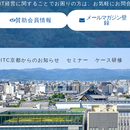
、IT経営に関することでお困りの⽅は、お気軽にお問
メールマガジン登
賛助会員情報
録
ITC京都からのお知らせ
セミナー
ケース研修