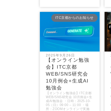
ITC京都からのお知らせ
2025年9月26日
【オンライン勉強
会】ITC京都
WEB/SNS研究会
10月例会+生成AI
勉強会
【オンライン勉強会】ITC京都
WEB/SNS研究会 10月例会+生
成AI勉強会 ・日時：2025-10-
05（日）09:00 – 11:00 ・場
所：ZOOMオンラインで実施